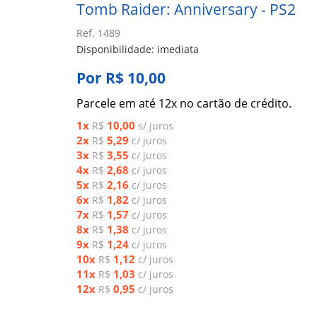
Tomb Raider: Anniversary - PS2
Ref. 1489
Disponibilidade: imediata
Por R$ 10,00
Parcele em até 12x no cartão de crédito.
1x
10,00
R$
s/ juros
2x
5,29
R$
c/ juros
3x
3,55
R$
c/ juros
4x
2,68
R$
c/ juros
5x
2,16
R$
c/ juros
6x
1,82
R$
c/ juros
7x
1,57
R$
c/ juros
8x
1,38
R$
c/ juros
9x
1,24
R$
c/ juros
10x
1,12
R$
c/ juros
11x
1,03
R$
c/ juros
12x
0,95
R$
c/ juros