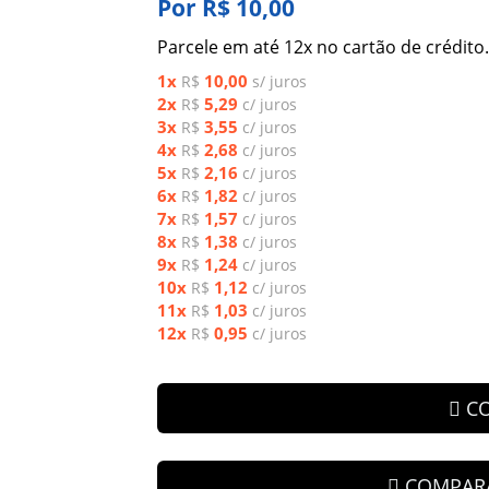
Por R$ 10,00
Parcele em até 12x no cartão de crédito.
1x
10,00
R$
s/ juros
2x
5,29
R$
c/ juros
3x
3,55
R$
c/ juros
4x
2,68
R$
c/ juros
5x
2,16
R$
c/ juros
6x
1,82
R$
c/ juros
7x
1,57
R$
c/ juros
8x
1,38
R$
c/ juros
9x
1,24
R$
c/ juros
10x
1,12
R$
c/ juros
11x
1,03
R$
c/ juros
12x
0,95
R$
c/ juros
C
COMPAR