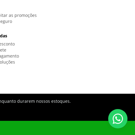
itar as promoções
Seguro
idas
esconto
rete
Pagamento
oluções
s enquanto durarem nossos estoques.