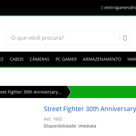
eletrogames@lo
ES
CABOS
CÂMERAS
PC GAMER
ARMAZENAMENTO
HA
reet Fighter 30th Anniversary...
Street Fighter 30th Anniversary
Ref. 1602
Disponibilidade: imediata