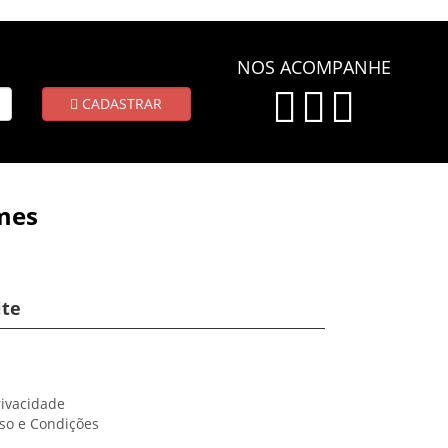
NOS ACOMPANHE
CADASTRAR
mes
ite
rivacidade
so e Condições