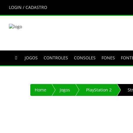
LOGIN / CADASTRO
JOGOS
CONTROLES
CONSOLES
FONES
FONT
Home
Jogos
PlayStation 2
St