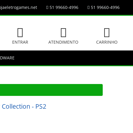
jaeletrogames.net
51 99660-4996
51 99660-4996
ENTRAR
ATENDIMENTO
CARRINHO
RDWARE
 Collection - PS2