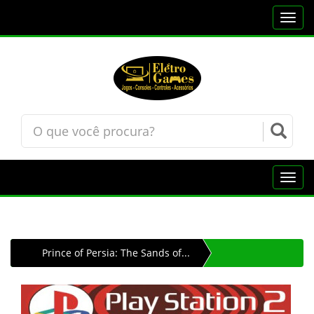
Toggl
navig
Toggl
navig
Prince of Persia: The Sands of...