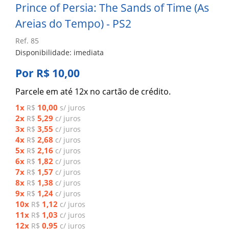
Prince of Persia: The Sands of Time (As
Areias do Tempo) - PS2
Ref. 85
Disponibilidade: imediata
Por R$ 10,00
Parcele em até 12x no cartão de crédito.
1x
10,00
R$
s/ juros
2x
5,29
R$
c/ juros
3x
3,55
R$
c/ juros
4x
2,68
R$
c/ juros
5x
2,16
R$
c/ juros
6x
1,82
R$
c/ juros
7x
1,57
R$
c/ juros
8x
1,38
R$
c/ juros
9x
1,24
R$
c/ juros
10x
1,12
R$
c/ juros
11x
1,03
R$
c/ juros
12x
0,95
R$
c/ juros