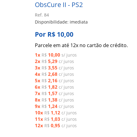
ObsCure II - PS2
Ref. 84
Disponibilidade: imediata
Por R$ 10,00
Parcele em até 12x no cartão de crédito.
1x
10,00
R$
s/ juros
2x
5,29
R$
c/ juros
3x
3,55
R$
c/ juros
4x
2,68
R$
c/ juros
5x
2,16
R$
c/ juros
6x
1,82
R$
c/ juros
7x
1,57
R$
c/ juros
8x
1,38
R$
c/ juros
9x
1,24
R$
c/ juros
10x
1,12
R$
c/ juros
11x
1,03
R$
c/ juros
12x
0,95
R$
c/ juros