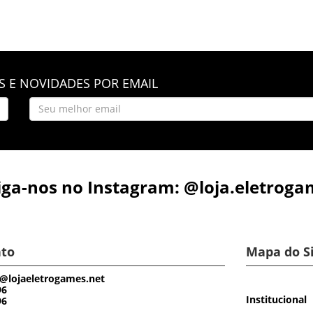
 E NOVIDADES POR EMAIL
iga-nos no Instagram: @loja.eletroga
to
Mapa do S
@lojaeletrogames.net
96
Institucional
96