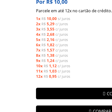
Por R$ 10,00
Parcele em até 12x no cartão de crédito.
1x
10,00
R$
s/ juros
2x
5,29
R$
c/ juros
3x
3,55
R$
c/ juros
4x
2,68
R$
c/ juros
5x
2,16
R$
c/ juros
6x
1,82
R$
c/ juros
7x
1,57
R$
c/ juros
8x
1,38
R$
c/ juros
9x
1,24
R$
c/ juros
10x
1,12
R$
c/ juros
11x
1,03
R$
c/ juros
12x
0,95
R$
c/ juros
C
COMPAR