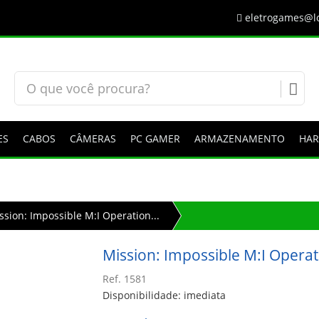
eletrogames@lo
ES
CABOS
CÂMERAS
PC GAMER
ARMAZENAMENTO
HA
ssion: Impossible M:I Operation...
Mission: Impossible M:I Opera
Ref. 1581
Disponibilidade: imediata