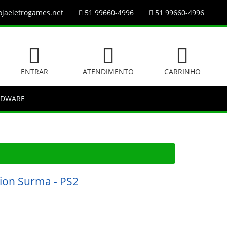
jaeletrogames.net
51 99660-4996
51 99660-4996
ENTRAR
ATENDIMENTO
CARRINHO
RDWARE
tion Surma - PS2