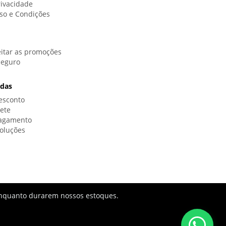
rivacidade
so e Condições
itar as promoções
Seguro
idas
esconto
rete
Pagamento
oluções
s enquanto durarem nossos estoques.