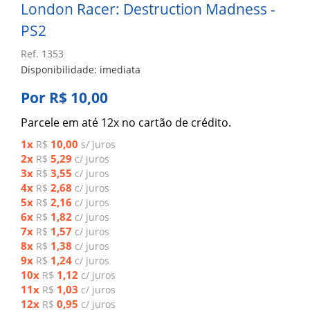
London Racer: Destruction Madness -
PS2
Ref. 1353
Disponibilidade: imediata
Por R$ 10,00
Parcele em até 12x no cartão de crédito.
1x
10,00
R$
s/ juros
2x
5,29
R$
c/ juros
3x
3,55
R$
c/ juros
4x
2,68
R$
c/ juros
5x
2,16
R$
c/ juros
6x
1,82
R$
c/ juros
7x
1,57
R$
c/ juros
8x
1,38
R$
c/ juros
9x
1,24
R$
c/ juros
10x
1,12
R$
c/ juros
11x
1,03
R$
c/ juros
12x
0,95
R$
c/ juros