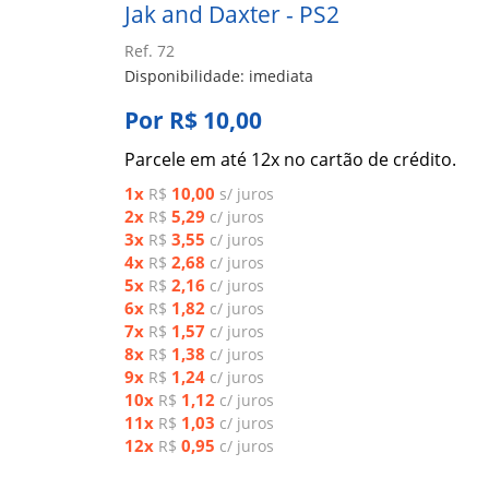
Jak and Daxter - PS2
Ref. 72
Disponibilidade: imediata
Por R$ 10,00
Parcele em até 12x no cartão de crédito.
1x
10,00
R$
s/ juros
2x
5,29
R$
c/ juros
3x
3,55
R$
c/ juros
4x
2,68
R$
c/ juros
5x
2,16
R$
c/ juros
6x
1,82
R$
c/ juros
7x
1,57
R$
c/ juros
8x
1,38
R$
c/ juros
9x
1,24
R$
c/ juros
10x
1,12
R$
c/ juros
11x
1,03
R$
c/ juros
12x
0,95
R$
c/ juros