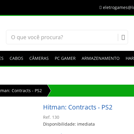
eletrogames@lo
ES
CABOS
CÂMERAS
PC GAMER
ARMAZENAMENTO
HA
tman: Contracts - PS2
Hitman: Contracts - PS2
Ref. 130
Disponibilidade: imediata