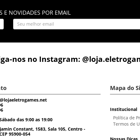
 E NOVIDADES POR EMAIL
iga-nos no Instagram: @loja.eletroga
to
Mapa do S
@lojaeletrogames.net
96
Institucional
96
Política de P
Sábado das 9:00 as 19:00
Termos de U
amin Constant, 1583, Sala 105, Centro -
 CEP 95900-054
Nossas Dicas