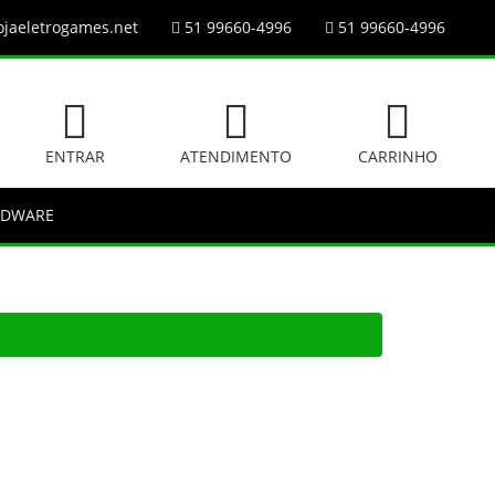
jaeletrogames.net
51 99660-4996
51 99660-4996
ENTRAR
ATENDIMENTO
CARRINHO
RDWARE