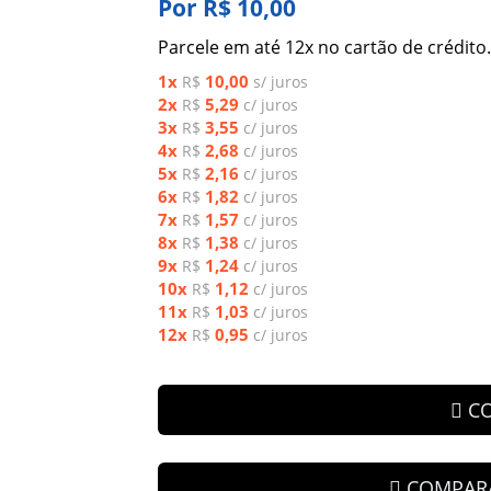
Por R$ 10,00
Parcele em até 12x no cartão de crédito.
1x
10,00
R$
s/ juros
2x
5,29
R$
c/ juros
3x
3,55
R$
c/ juros
4x
2,68
R$
c/ juros
5x
2,16
R$
c/ juros
6x
1,82
R$
c/ juros
7x
1,57
R$
c/ juros
8x
1,38
R$
c/ juros
9x
1,24
R$
c/ juros
10x
1,12
R$
c/ juros
11x
1,03
R$
c/ juros
12x
0,95
R$
c/ juros
C
COMPAR