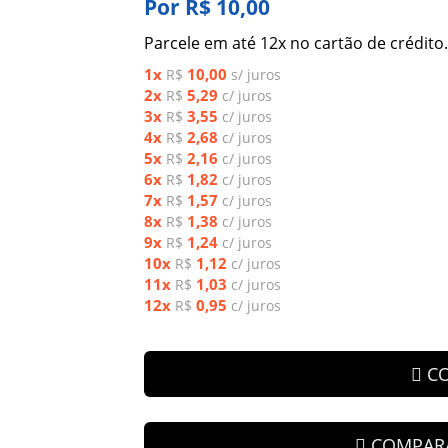
Por R$ 10,00
Parcele em até 12x no cartão de crédito.
1x
10,00
R$
s/ juros
2x
5,29
R$
c/ juros
3x
3,55
R$
c/ juros
4x
2,68
R$
c/ juros
5x
2,16
R$
c/ juros
6x
1,82
R$
c/ juros
7x
1,57
R$
c/ juros
8x
1,38
R$
c/ juros
9x
1,24
R$
c/ juros
10x
1,12
R$
c/ juros
11x
1,03
R$
c/ juros
12x
0,95
R$
c/ juros
C
COMPAR