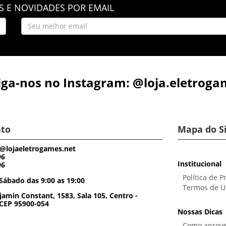
 E NOVIDADES POR EMAIL
iga-nos no Instagram: @loja.eletroga
to
Mapa do S
@lojaeletrogames.net
96
Institucional
96
Política de P
Sábado das 9:00 as 19:00
Termos de U
amin Constant, 1583, Sala 105, Centro -
 CEP 95900-054
Nossas Dicas
Como aprove