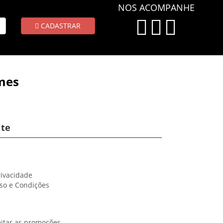
NOS ACOMPANHE
CADASTRAR
mes
ite
rivacidade
so e Condições
itar as promoções