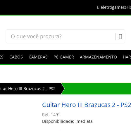
eletrogames@lo
ES
CABOS
CÂMERAS
PC GAMER
ARMAZENAMENTO
HA
itar Hero III Brazucas 2 - PS2
Guitar Hero III Brazucas 2 - PS
Ref. 1491
Disponibilidade: imediata