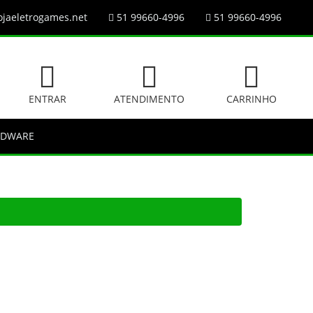
jaeletrogames.net
51 99660-4996
51 99660-4996
ENTRAR
ATENDIMENTO
CARRINHO
RDWARE
2