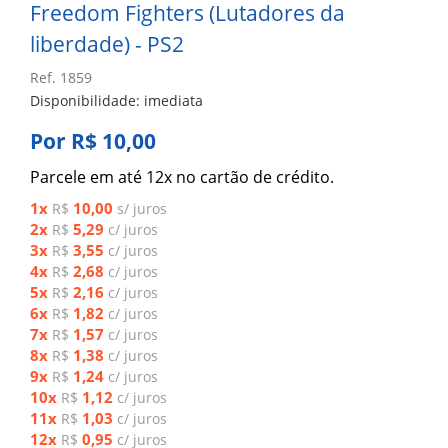
Freedom Fighters (Lutadores da
liberdade) - PS2
Ref. 1859
Disponibilidade: imediata
Por R$ 10,00
Parcele em até 12x no cartão de crédito.
1x
10,00
R$
s/ juros
2x
5,29
R$
c/ juros
3x
3,55
R$
c/ juros
4x
2,68
R$
c/ juros
5x
2,16
R$
c/ juros
6x
1,82
R$
c/ juros
7x
1,57
R$
c/ juros
8x
1,38
R$
c/ juros
9x
1,24
R$
c/ juros
10x
1,12
R$
c/ juros
11x
1,03
R$
c/ juros
12x
0,95
R$
c/ juros