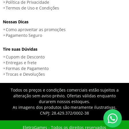
Política de Privacidade
Termos de Uso e Condições
Nossas Dicas
Como aproveitar as promoções
Pagamento Seguro
Tire suas Dúvidas
Cupom de Desconto
Entregas e frete
Formas de Pagamento
Trocas e Devoluções
Todos os preços e condições comerciais estão sujeitos a
alteração sem aviso prévio. Ofertas válidas enquanto
durarem nossos estoques.
As imagens dos produtos são meramente ilustrativas.
CNPJ: 28.429.372/0002-38
EletroGames - Todos os direitos reservados