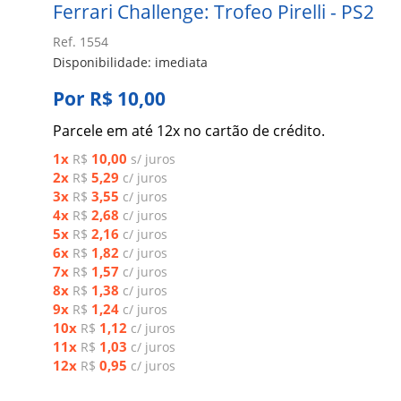
Ferrari Challenge: Trofeo Pirelli - PS2
Ref. 1554
Disponibilidade: imediata
Por R$ 10,00
Parcele em até 12x no cartão de crédito.
1x
10,00
R$
s/ juros
2x
5,29
R$
c/ juros
3x
3,55
R$
c/ juros
4x
2,68
R$
c/ juros
5x
2,16
R$
c/ juros
6x
1,82
R$
c/ juros
7x
1,57
R$
c/ juros
8x
1,38
R$
c/ juros
9x
1,24
R$
c/ juros
10x
1,12
R$
c/ juros
11x
1,03
R$
c/ juros
12x
0,95
R$
c/ juros