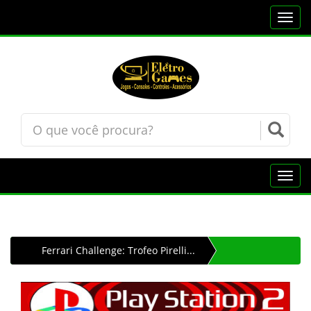
Toggl
navig
Toggl
navig
Ferrari Challenge: Trofeo Pirelli...