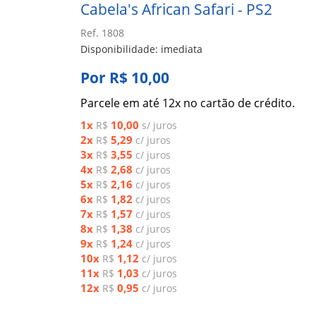
Cabela's African Safari - PS2
Ref. 1808
Disponibilidade: imediata
Por R$ 10,00
Parcele em até 12x no cartão de crédito.
1x
10,00
R$
s/ juros
2x
5,29
R$
c/ juros
3x
3,55
R$
c/ juros
4x
2,68
R$
c/ juros
5x
2,16
R$
c/ juros
6x
1,82
R$
c/ juros
7x
1,57
R$
c/ juros
8x
1,38
R$
c/ juros
9x
1,24
R$
c/ juros
10x
1,12
R$
c/ juros
11x
1,03
R$
c/ juros
12x
0,95
R$
c/ juros