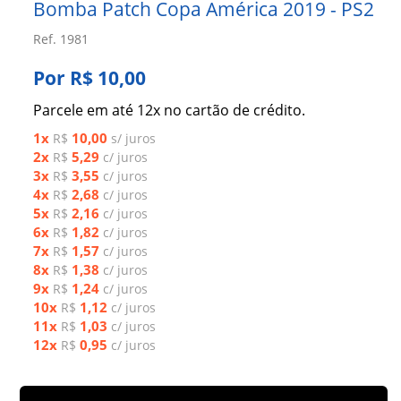
Bomba Patch Copa América 2019 - PS2
Ref. 1981
Por R$ 10,00
Parcele em até 12x no cartão de crédito.
1x
10,00
R$
s/ juros
2x
5,29
R$
c/ juros
3x
3,55
R$
c/ juros
4x
2,68
R$
c/ juros
5x
2,16
R$
c/ juros
6x
1,82
R$
c/ juros
7x
1,57
R$
c/ juros
8x
1,38
R$
c/ juros
9x
1,24
R$
c/ juros
10x
1,12
R$
c/ juros
11x
1,03
R$
c/ juros
12x
0,95
R$
c/ juros