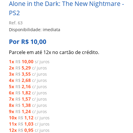
Alone in the Dark: The New Nightmare -
PS2
Ref. 63
Disponibilidade: imediata
Por R$ 10,00
Parcele em até 12x no cartão de crédito.
1x
10,00
R$
s/ juros
2x
5,29
R$
c/ juros
3x
3,55
R$
c/ juros
4x
2,68
R$
c/ juros
5x
2,16
R$
c/ juros
6x
1,82
R$
c/ juros
7x
1,57
R$
c/ juros
8x
1,38
R$
c/ juros
9x
1,24
R$
c/ juros
10x
1,12
R$
c/ juros
11x
1,03
R$
c/ juros
12x
0,95
R$
c/ juros