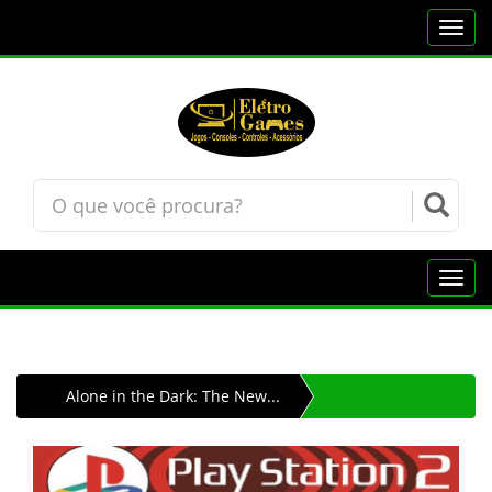
Toggl
navig
Toggl
navig
Alone in the Dark: The New...