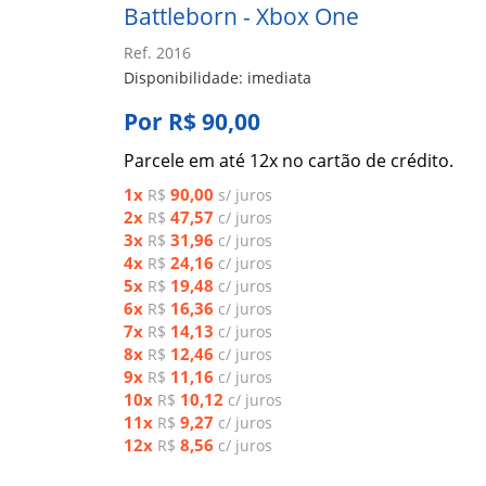
Battleborn - Xbox One
Ref. 2016
Disponibilidade: imediata
Por R$ 90,00
Parcele em até 12x no cartão de crédito.
1x
90,00
R$
s/ juros
2x
47,57
R$
c/ juros
3x
31,96
R$
c/ juros
4x
24,16
R$
c/ juros
5x
19,48
R$
c/ juros
6x
16,36
R$
c/ juros
7x
14,13
R$
c/ juros
8x
12,46
R$
c/ juros
9x
11,16
R$
c/ juros
10x
10,12
R$
c/ juros
11x
9,27
R$
c/ juros
12x
8,56
R$
c/ juros