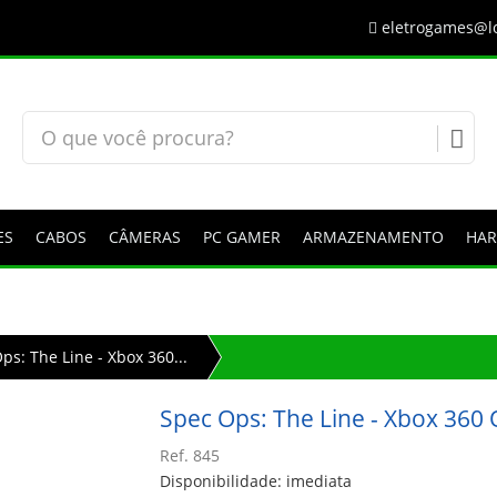
eletrogames@lo
ES
CABOS
CÂMERAS
PC GAMER
ARMAZENAMENTO
HA
ps: The Line - Xbox 360...
Spec Ops: The Line - Xbox 360 
Ref. 845
Disponibilidade: imediata