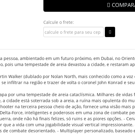
COMPAR
Calcule o frete:
ira pessoa, ambientado em um futuro próximo, em Dubai, no Orien
 pois uma tempestade de areia devastou a cidade, e restaram ape
rtin Walker (dublado por Nolan North, mais conhecido como a voz 
a se infiltrar na região e trazer de volta o coronel John Konrad 
apa por uma tempestade de areia cataclísmica. Milhares de vidas f
 a cidade está soterrada sob a areia, a ruína mais opulenta do mu
shooter na terceira pessoa cheio de ação, fornece uma visão mais 
lta-Force, inteligentes e poderosos em uma zona de combate peri
erra, onde não há finais felizes, só ruins e as piores opções. - 
que a vida com uma jogabilidade visual vertical impressionante. 
es de combate desorientado. - Multiplayer personalizado, baseado 