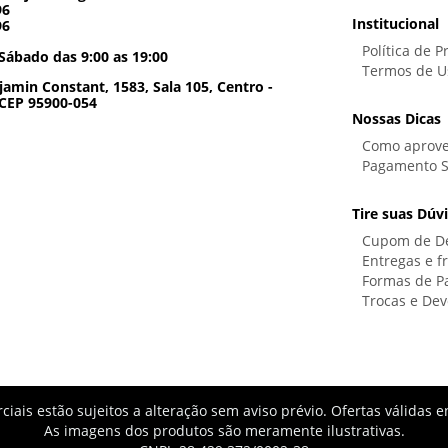
96
Institucional
96
Política de P
Sábado das 9:00 as 19:00
Termos de U
amin Constant, 1583, Sala 105, Centro -
 CEP 95900-054
Nossas Dicas
Como aprove
Pagamento 
Tire suas Dúv
Cupom de D
Entregas e f
Formas de 
Trocas e Dev
iais estão sujeitos a alteração sem aviso prévio. Ofertas válida
As imagens dos produtos são meramente ilustrativas.