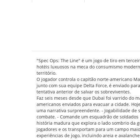
"Spec Ops: The Line" é um jogo de tiro em terce
hotéis luxuosos na meca do consumismo moderno,
território.
O jogador controla o capitão norte-americano Ma
junto com sua equipe Delta Force, é enviado par
tentativa anterior de salvar os sobreviventes.
Faz seis meses desde que Dubai foi varrido do m
americanos enviados para evacuar a cidade. Hoje,
uma narrativa surpreendente. - Jogabilidade de 
combate. - Comande um esquadrão de soldados De
história madura que explora o lado sombrio da gu
jogadores e os transportam para um campo maior 
experiências de jogo, incluindo areia e avalanch