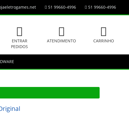
jaeletrogames.net
51 99660-4996
51 99660-4996
ENTRAR
ATENDIMENTO
CARRINHO
PEDIDOS
RDWARE
Original