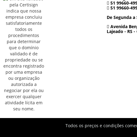
51 99660-49
51 99660-49
De Segunda a 
Avenida Benj
Lajeado - RS -
Todos os preços e condições comerc