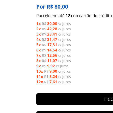
Por R$ 80,00
Parcele em até 12x no cartão de crédito.
1x
80,00
R$
s/ juros
2x
42,28
R$
c/ juros
3x
28,41
R$
c/ juros
4x
21,47
R$
c/ juros
5x
17,31
R$
c/ juros
6x
14,54
R$
c/ juros
7x
12,56
R$
c/ juros
8x
11,07
R$
c/ juros
9x
9,92
R$
c/ juros
10x
9,00
R$
c/ juros
11x
8,24
R$
c/ juros
12x
7,61
R$
c/ juros
C