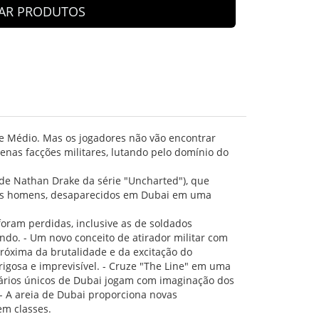
AR PRODUTOS
te Médio. Mas os jogadores não vão encontrar
nas facções militares, lutando pelo domínio do
de Nathan Drake da série "Uncharted"), que
e seus homens, desaparecidos em Dubai em uma
oram perdidas, inclusive as de soldados
ndo. - Um novo conceito de atirador militar com
próxima da brutalidade e da excitação do
gosa e imprevisível. - Cruze "The Line" em uma
Cenários únicos de Dubai jogam com imaginação dos
- A areia de Dubai proporciona novas
em classes.