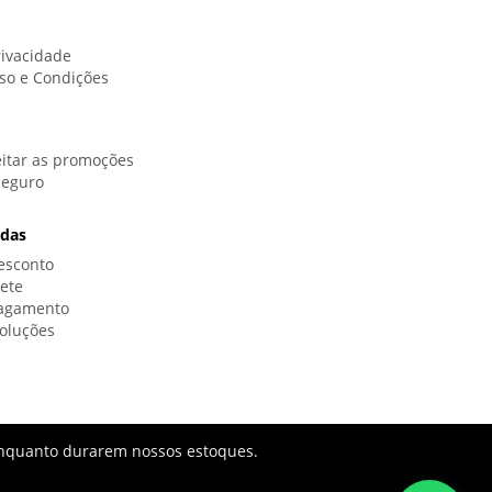
rivacidade
so e Condições
itar as promoções
Seguro
idas
esconto
rete
Pagamento
oluções
s enquanto durarem nossos estoques.