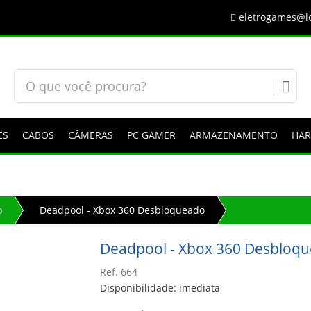
eletrogames@lo
ES
CABOS
CÂMERAS
PC GAMER
ARMAZENAMENTO
HA
o
Deadpool - Xbox 360 Desbloqueado
Deadpool - Xbox 360 Desbloq
Ref. 664
Disponibilidade: imediata