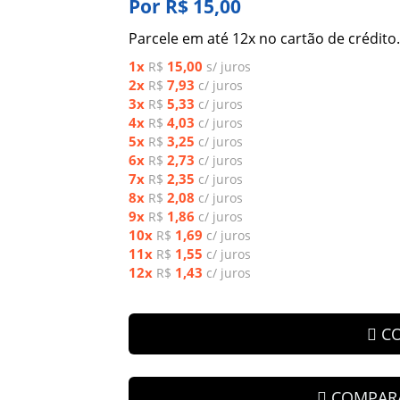
Por R$ 15,00
Parcele em até 12x no cartão de crédito.
1x
15,00
R$
s/ juros
2x
7,93
R$
c/ juros
3x
5,33
R$
c/ juros
4x
4,03
R$
c/ juros
5x
3,25
R$
c/ juros
6x
2,73
R$
c/ juros
7x
2,35
R$
c/ juros
8x
2,08
R$
c/ juros
9x
1,86
R$
c/ juros
10x
1,69
R$
c/ juros
11x
1,55
R$
c/ juros
12x
1,43
R$
c/ juros
C
COMPAR