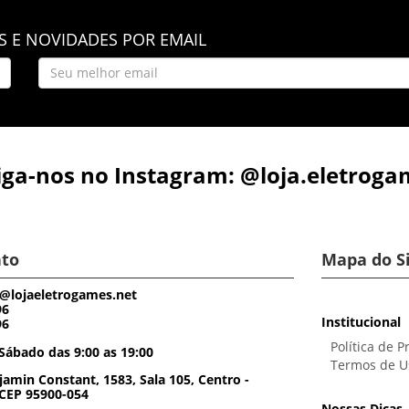
 E NOVIDADES POR EMAIL
iga-nos no Instagram: @loja.eletroga
to
Mapa do S
@lojaeletrogames.net
96
Institucional
96
Política de P
Sábado das 9:00 as 19:00
Termos de U
amin Constant, 1583, Sala 105, Centro -
 CEP 95900-054
Nossas Dicas