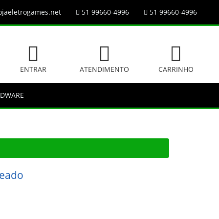
jaeletrogames.net
51 99660-4996
51 99660-4996
ENTRAR
ATENDIMENTO
CARRINHO
RDWARE
ueado