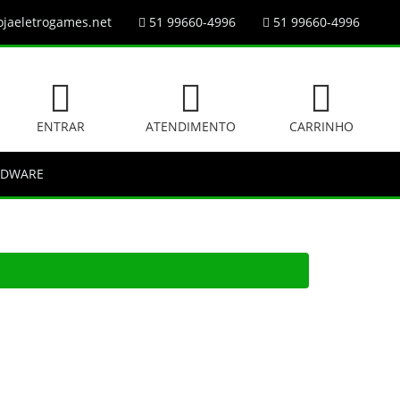
jaeletrogames.net
51 99660-4996
51 99660-4996
ENTRAR
ATENDIMENTO
CARRINHO
RDWARE