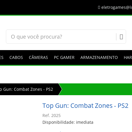
eletrogames@lo
ES
CABOS
CÂMERAS
PC GAMER
ARMAZENAMENTO
HA
p Gun: Combat Zones - PS2
Top Gun: Combat Zones - PS2
Ref. 2025
Disponibilidade: imediata