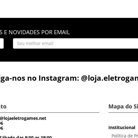
 E NOVIDADES POR EMAIL
iga-nos no Instagram: @loja.eletroga
to
Mapa do S
@lojaeletrogames.net
96
Institucional
96
Política de P
Sábado das 9:00 as 19:00