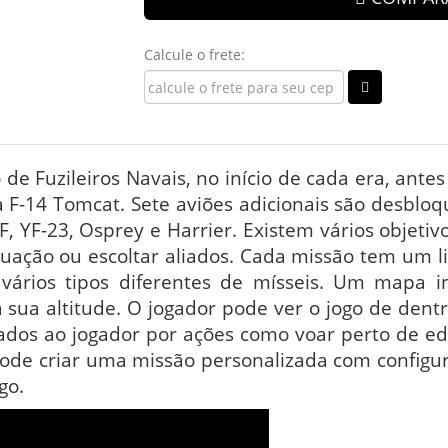
Calcule o frete:
e Fuzileiros Navais, no início de cada era, ant
 F-14 Tomcat. Sete aviões adicionais são desbloq
F, YF-23, Osprey e Harrier. Existem vários objeti
uação ou escoltar aliados. Cada missão tem um l
ários tipos diferentes de mísseis. Um mapa i
 sua altitude. O jogador pode ver o jogo de dent
ados ao jogador por ações como voar perto de ed
 pode criar uma missão personalizada com config
go.