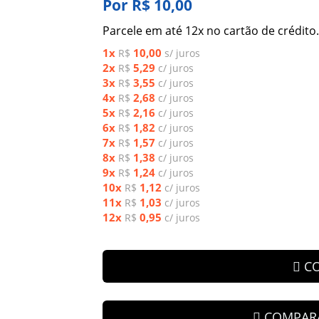
Por R$ 10,00
Parcele em até 12x no cartão de crédito.
1x
10,00
R$
s/ juros
2x
5,29
R$
c/ juros
3x
3,55
R$
c/ juros
4x
2,68
R$
c/ juros
5x
2,16
R$
c/ juros
6x
1,82
R$
c/ juros
7x
1,57
R$
c/ juros
8x
1,38
R$
c/ juros
9x
1,24
R$
c/ juros
10x
1,12
R$
c/ juros
11x
1,03
R$
c/ juros
12x
0,95
R$
c/ juros
C
COMPAR