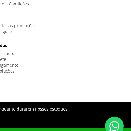
so e Condições
itar as promoções
Seguro
idas
esconto
rete
Pagamento
oluções
s enquanto durarem nossos estoques.