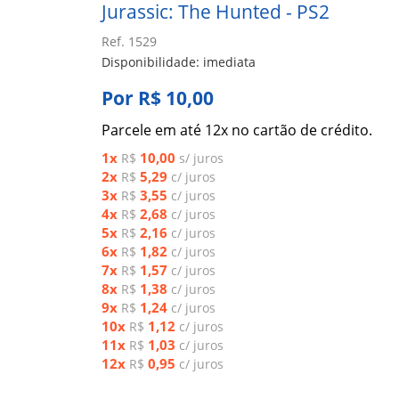
Jurassic: The Hunted - PS2
Ref. 1529
Disponibilidade: imediata
Por R$ 10,00
Parcele em até 12x no cartão de crédito.
1x
10,00
R$
s/ juros
2x
5,29
R$
c/ juros
3x
3,55
R$
c/ juros
4x
2,68
R$
c/ juros
5x
2,16
R$
c/ juros
6x
1,82
R$
c/ juros
7x
1,57
R$
c/ juros
8x
1,38
R$
c/ juros
9x
1,24
R$
c/ juros
10x
1,12
R$
c/ juros
11x
1,03
R$
c/ juros
12x
0,95
R$
c/ juros